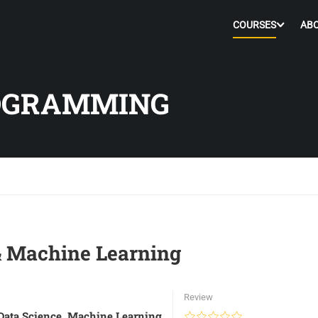
COURSES
AB
OGRAMMING
& Machine Learning
Review
Data Science
,
Machine Learning