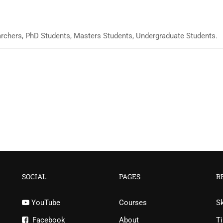
searchers, PhD Students, Masters Students, Undergraduate Students.
SOCIAL
PAGES
R
YouTube
Courses
S
Facebook
About
Ti