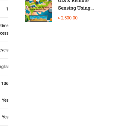
GIS & Remote
Sensing Using
1
ArcGIS Pro
৳ 2,500.00
etime
cess
levels
glish
136
Yes
Yes