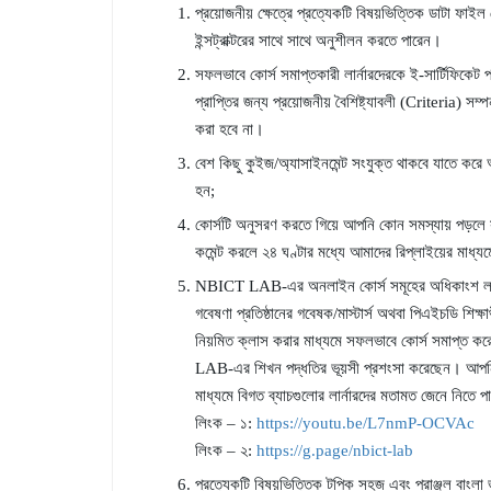
প্রয়োজনীয় ক্ষেত্রে প্রত্যেকটি বিষয়ভিত্তিক ডাটা ফাই
ইন্সট্রাক্টরের সাথে সাথে অনুশীলন করতে পারেন।
সফলভাবে কোর্স সমাপ্তকারী লার্নারদেরকে ই-সার্টিফিকেট 
প্রাপ্তির জন্য প্রয়োজনীয় বৈশিষ্ট্যাবলী (Criteria) সম্প
করা হবে না।
বেশ কিছু কুইজ/অ্যাসাইনমেন্ট সংযুক্ত থাকবে যাতে কর
হন;
কোর্সটি অনুসরণ করতে গিয়ে আপনি কোন সমস্যায় পড়লে সং
কমেন্ট করলে ২৪ ঘণ্টার মধ্যে আমাদের রিপ্লাইয়ের মাধ্
NBICT LAB-এর অনলাইন কোর্স সমূহের অধিকাংশ লার্নার
গবেষণা প্রতিষ্ঠানের গবেষক/মাস্টার্স অথবা পিএইচডি শিক্ষার
নিয়মিত ক্লাস করার মাধ্যমে সফলভাবে কোর্স সমাপ্ত ক
LAB-এর শিখন পদ্ধতির ভূয়সী প্রশংসা করেছেন। আপনি চ
মাধ্যমে বিগত ব্যাচগুলোর লার্নারদের মতামত জেনে নিতে প
লিংক – ১:
https://youtu.be/L7nmP-OCVAc
লিংক – ২:
https://g.page/nbict-lab
প্রত্যেকটি বিষয়ভিত্তিক টপিক সহজ এবং প্রাঞ্জল বাং