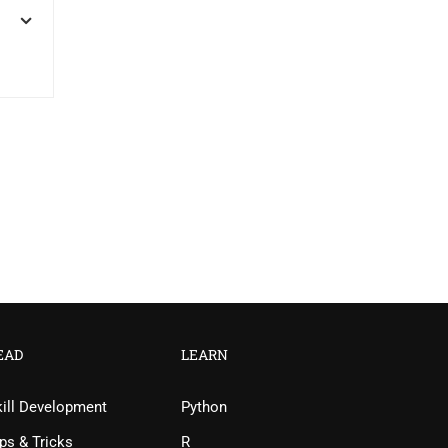
EAD
LEARN
kill Development
Python
ps & Tricks
R