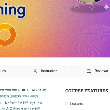
ulum
Instructor
Reviews
COURSE FEATURES
িখতে চান তাঁদের জন্য NBICT LAB-এর এই
য়ার্কশপের রেকোর্ডেড ভিডিও লেকচার
েন। ধারাবাহিক এই কোর্সটি অনুসরণ করে
Lectures
নিং-এর A-Z শিখতে পারবেন। কোর্সটি