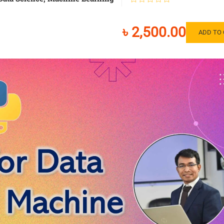
৳ 2,500.00
ADD TO 