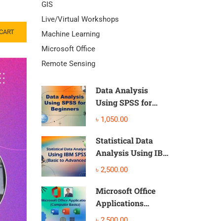
GIS
Live/Virtual Workshops
CART
Machine Learning
Microsoft Office
Remote Sensing
Data Analysis
Using SPSS for
Beginners
৳ 1,050.00
Statistical Data
Analysis Using IBM
SPSS (Basic to
৳ 2,500.00
Advanced)
Microsoft Office
Applications
(Computer Basic)
৳ 2,500.00