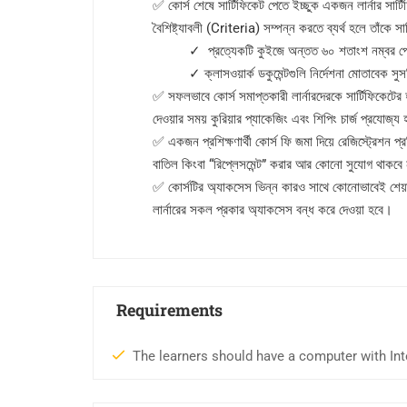
✅ কোর্স শেষে সার্টিফিকেট পেতে ইচ্ছুক একজন লার্নার সার্ট
বৈশিষ্ট্যাবলী (Criteria) সম্পন্ন করতে ব্যর্থ হলে তাঁকে স
✓ প্রত্যেকটি কুইজে অন্তত ৬০ শতাংশ নম্বর পে
✓ ক্লাসওয়ার্ক ডকুমেন্টগুলি নির্দেশনা মোতাবেক সু
✅ সফলভাবে কোর্স সমাপ্তকারী লার্নারদেরকে সার্টিফিকেটের হা
দেওয়ার সময় কুরিয়ার প্যাকেজিং এবং শিপিং চার্জ প্রযোজ্য
✅ একজন প্রশিক্ষণার্থী কোর্স ফি জমা দিয়ে রেজিস্ট্রেশন প্
বাতিল কিংবা “রিপ্লেসমেন্ট” করার আর কোনো সুযোগ থাকব
✅ কোর্সটির অ্যাকসেস ভিন্ন কারও সাথে কোনোভাবেই শেয়ার
লার্নারের সকল প্রকার অ্যাকসেস বন্ধ করে দেওয়া হবে।
Requirements
The learners should have a computer with Int