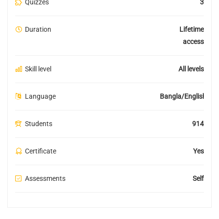
Quizzes
3
Duration
Lifetime
access
Skill level
All levels
Language
Bangla/English
Students
914
Certificate
Yes
Assessments
Self