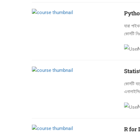
Pytho
যারা পাইথ
কোর্সটি ন
Stati
কোর্সটি য
এনালাইসিস
R for