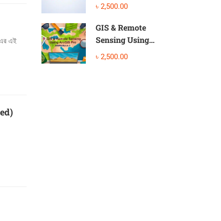
SPSS, Stata, and R
৳ 2,500.00
GIS & Remote
Sensing Using
B-এর এই
ArcGIS Pro
৳ 2,500.00
ed)