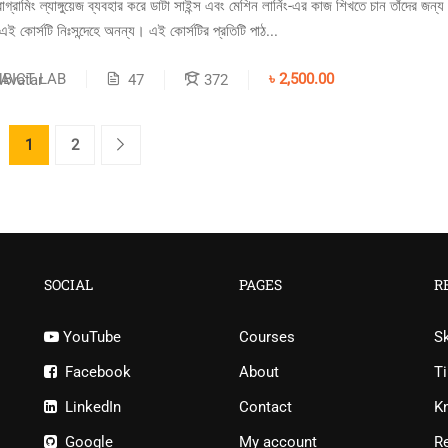
োগ্রামিং ল্যাঙ্গুয়েজ ব্যবহার করে ডাটা সাইন্স এবং মেশিন লার্নিং-এর কাজ শিখতে চান তাঁদের জ
 কোর্সটি নিঃসন্দেহে অনন্য। এই কোর্সটির প্রতিটি পাঠ...
NBICT LAB
৳ 2,500.00
47
372
1
2
SOCIAL
PAGES
R
YouTube
Courses
S
Facebook
About
Ti
LinkedIn
Contact
K
Google
My account
R