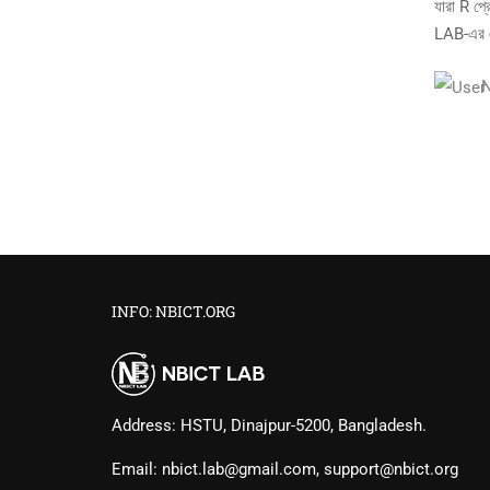
যারা R প্র
LAB-এর এই
INFO: NBICT.ORG
Address: HSTU, Dinajpur-5200, Bangladesh.
Email: nbict.lab@gmail.com, support@nbict.org