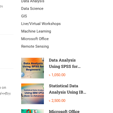
Data Analysis
মান
Data Science
GIS
Live/Virtual Workshops
Machine Learning
Microsoft Office
Remote Sensing
Data Analysis
Using SPSS for
Beginners
৳ 1,050.00
Statistical Data
p on
Analysis Using IBM
কশপটিতে
SPSS (Basic to
৳ 2,500.00
Advanced)
Microsoft Office