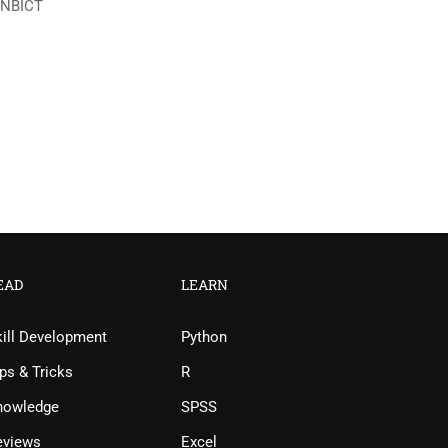
ন্য NBICT
EAD
LEARN
kill Development
Python
ps & Tricks
R
nowledge
SPSS
eviews
Excel