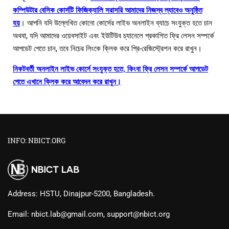
কম্পিউটার বেসিক কোর্সটি ফিজিক্যালি সরাসরি আমাদের নিজস্ব ল্যাবেও অনুষ্ঠিত
হয়
। আপনি যদি উল্লেখিত কোনো কোর্সের লাইভ অনলাইন ব্যাচে সংযুক্ত হতে চান
অথবা, যদি আমাদের ওয়েবসাইট এবং ইউটিউব চ্যানেলে প্রকাশিত ফ্রি লেসন সম্পর্কে
আপডেট পেতে চান, তবে নিচের লিংকে ক্লিক করে প্রি-রেজিস্ট্রেশন করে রাখুন।
নিকটবর্তী অনলাইন লাইভ কোর্সে সংযুক্ত হতে, কিংবা ফ্রি লেসন সম্পর্কে আপডেট
পেতে এখানে ক্লিক করে আবেদন করে রাখুন।
INFO: NBICT.ORG
Address: HSTU, Dinajpur-5200, Bangladesh.
Email: nbict.lab@gmail.com, support@nbict.org