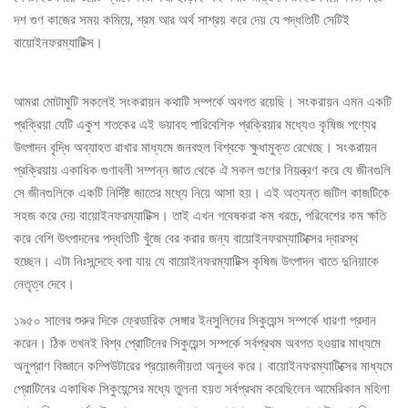
দশ গুণ কাজের সময় কমিয়ে, শ্রম আর অর্থ সাশ্রয় করে দেয় যে পদ্ধতিটি সেটিই
বায়োইনফরম্যাটিক্স।
আমরা মোটামুটি সকলেই সংকরায়ন কথাটি সম্পর্কে অবগত রয়েছি। সংকরায়ন এমন একটি
প্রক্রিয়া যেটি একুশ শতকের এই ভয়াবহ পারিবেশিক প্রক্রিয়ার মধ্যেও কৃষিজ পণ্যের
উৎপাদন বৃদ্ধি অব্যাহত রাখার মাধ্যমে জনবহুল বিশ্বকে ক্ষুধামুক্ত রেখেছে। সংকরায়ন
প্রক্রিয়ায় একাধিক গুণাবলী সম্পন্ন জাত থেকে ঐ সকল গুণের নিয়ন্ত্রণ করে যে জীনগুলি
সে জীনগুলিকে একটি নির্দিষ্ট জাতের মধ্যে নিয়ে আসা হয়। এই অত্যন্ত জটিল কাজটিকে
সহজ করে দেয় বায়োইনফরম্যাটিক্স। তাই এখন গবেষকরা কম খরচে, পরিবেশের কম ক্ষতি
করে বেশি উৎপাদনের পদ্ধতিটি খুঁজে বের করার জন্য বায়োইনফরম্যাটিক্সের দ্বারস্থ
হচ্ছেন। এটা নিঃসন্দেহে বলা যায় যে বায়োইনফরম্যাটিক্স কৃষিজ উৎপাদন খাতে দুনিয়াকে
নেতৃত্ব দেবে।
১৯৫০ সালের শুরুর দিকে ফ্রেডারিক সেঙ্গার ইনসুলিনের সিকুয়েন্স সম্পর্কে ধারণা প্রদান
করেন। ঠিক তখনই বিশ্ব প্রোটিনের সিকুয়েন্স সম্পর্কে সর্বপ্রথম অবগত হওয়ার মাধ্যমে
অনুপ্রাণ বিজ্ঞানে কম্পিউটারের প্রয়োজনীয়তা অনুভব করে। বায়োইনফরম্যাটিক্সের মাধ্যমে
প্রোটিনের একাধিক সিকুয়েন্সের মধ্যে তুলনা হয়ত সর্বপ্রথম করেছিলেন আমেরিকান মহিলা