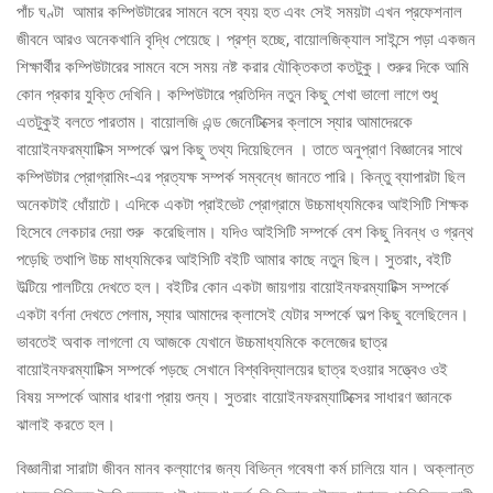
পাঁচ ঘণ্টা আমার কম্পিউটারের সামনে বসে ব্যয় হত এবং সেই সময়টা এখন প্রফেশনাল
জীবনে আরও অনেকখানি বৃদ্ধি পেয়েছে। প্রশ্ন হচ্ছে, বায়োলজিক্যাল সাইন্সে পড়া একজন
শিক্ষার্থীর কম্পিউটারের সামনে বসে সময় নষ্ট করার যৌক্তিকতা কতটুকু। শুরুর দিকে আমি
কোন প্রকার যুক্তি দেখিনি। কম্পিউটারে প্রতিদিন নতুন কিছু শেখা ভালো লাগে শুধু
এতটুকুই বলতে পারতাম। বায়োলজি এন্ড জেনেটিক্সের ক্লাসে স্যার আমাদেরকে
বায়োইনফরম্যাটিক্স সম্পর্কে অল্প কিছু তথ্য দিয়েছিলেন । তাতে অনুপ্রাণ বিজ্ঞানের সাথে
কম্পিউটার প্রোগ্রামিং-এর প্রত্যক্ষ সম্পর্ক সম্বন্ধে জানতে পারি। কিন্তু ব্যাপারটা ছিল
অনেকটাই ধোঁয়াটে। এদিকে একটা প্রাইভেট প্রোগ্রামে উচ্চমাধ্যমিকের আইসিটি শিক্ষক
হিসেবে লেকচার দেয়া শুরু করেছিলাম। যদিও আইসিটি সম্পর্কে বেশ কিছু নিবন্ধ ও গ্রন্থ
পড়েছি তথাপি উচ্চ মাধ্যমিকের আইসিটি বইটি আমার কাছে নতুন ছিল। সুতরাং, বইটি
উল্টিয়ে পালটিয়ে দেখতে হল। বইটির কোন একটা জায়গায় বায়োইনফরম্যাটিক্স সম্পর্কে
একটা বর্ণনা দেখতে পেলাম, স্যার আমাদের ক্লাসেই যেটার সম্পর্কে অল্প কিছু বলেছিলেন।
ভাবতেই অবাক লাগলো যে আজকে যেখানে উচ্চমাধ্যমিকে কলেজের ছাত্র
বায়োইনফরম্যাটিক্স সম্পর্কে পড়ছে সেখানে বিশ্ববিদ্যালয়ের ছাত্র হওয়ার সত্ত্বেও ওই
বিষয় সম্পর্কে আমার ধারণা প্রায় শুন্য। সুতরাং বায়োইনফরম্যাটিক্সের সাধারণ জ্ঞানকে
ঝালাই করতে হল।
বিজ্ঞানীরা সারাটা জীবন মানব কল্যাণের জন্য বিভিন্ন গবেষণা কর্ম চালিয়ে যান। অক্লান্ত