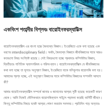
একবিংশ শতাব্দীর বিপ্লবঃ বায়োইনফরম্যাটিক্স
বায়োইনফরম্যাটিক্স এর বাংলা হচ্চে জৈবতথ্য বিজ্ঞান। ইংরেজিতে একে বলা হয়েছে এক
ধরণের interdisciplinary field। অর্থাৎ, জৈবতথ্য বিজ্ঞানে জীববিজ্ঞানের সাথে আরও
কতগুলো বিষয় সংশ্লিষ্ট রয়েছে। সেই বিষয়গুলো হচ্ছে প্রথমতঃ কম্পিউটার বিজ্ঞান,
দ্বিতীয়তঃ গাণিতিক অ্যালগরিদম ও পরিসংখ্যান। বায়োইনফরম্যাটিক্সে যে জীববিজ্ঞানের
কথা বলা হচ্ছে তা মূলতঃ অনুপ্রাণ বিজ্ঞান, ইংরেজিতে যাকে মলিকুলার বায়োলজি বলা হয়।
আমাদের প্রশ্ন হচ্ছে, এই অনুপ্রাণ বিজ্ঞানের সাথে কম্পিউটার বিজ্ঞানের সম্পর্কটা আসলে
কী?
আমার বায়োইনফরম্যাটিক্স সম্পর্কে জানার ও জানানোর আগ্রহ সৃষ্টি হয়েছে কয়েকটি কারণ
থেকে। আমি নিজেই মৌলিকভাবে বায়োলজিক্যাল সাইন্সে পড়াশুনা করেছি ভার্সিটি জীবনে।
কিন্তু কম্পিউটার বিষয়ে যথেষ্ট আগ্রহ পোষণ করতাম সবসময়। প্রতিদিন গড়ে অন্ততঃ