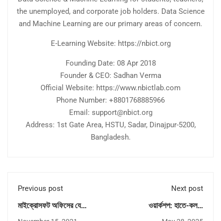
the unemployed, and corporate job holders. Data Science
and Machine Learning are our primary areas of concern.
E-Learning Website: https://nbict.org
Founding Date: 08 Apr 2018
Founder & CEO: Sadhan Verma
Official Website: https://www.nbictlab.com
Phone Number: +8801768885966
Email: support@nbict.org
Address: 1st Gate Area, HSTU, Sadar, Dinajpur-5200,
Bangladesh.
Previous post
Next post
মাইক্রোসফট অফিসের যে
ওয়ার্কশপ: হাতে-কলমে
বিষয়গুলো শিখলে আপনার চাকুরী
ArcGIS Pro দিয়ে জিআইএস