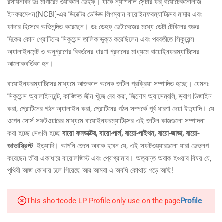
রসায়নবিদ ডঃ মার্গারেট ওয়াকলে ডেহফ্‌। যাকে ন্যাশনাল সেন্টার ফর্‌ বায়োটেকনোলজি
ইনফরমেশন(NCBI)-এর ডিরেক্টর ডেভিড লিপম্যান বায়োইনফরম্যাটিক্সের মাদার এবং
ফাদার হিসেবে অভিনন্দিত করেছেন। ডঃ ডেহফ্‌ ডেটাবেজের মধ্যে ডেটা টেবিলের শুরুর
দিকের কোন প্রোটিনের সিকুয়েন্স তালিকাভুক্ত করেছিলেন এবং পরবর্তীতে সিকুয়েন্স
অ্যালাইনমেন্ট ও অনুপ্রাণের বিবর্তনের ধারণা প্রদানের মাধ্যমে বায়োইনফরম্যাটিক্সের
আলোকবর্তিকা হন।
বায়োইনফরম্যাটিক্সের মাধ্যমে আজকাল অনেক জটিল প্রক্রিয়া সম্পাদিত হচ্ছে। যেমনঃ
সিকুয়েন্স অ্যালাইনমেন্ট, কাঙ্ক্ষিত জীন খুঁজে বের করা, জিনোম অ্যাসেম্বলি, ড্রাগ ডিজাইন
করা, প্রোটিনের গঠন অ্যালাইন করা, প্রোটিনের গঠন সম্পর্কে পূর্ব ধারণা দেয়া ইত্যাদি। যে
ওপেন সোর্স সফটওয়ারের মাধ্যমে বায়োইনফরম্যাটিক্সের এই জটিল কাজগুলো সম্পাদনা
করা হচ্ছে সেগুলি হচ্ছে
বায়ো কনডাক্টর, বায়ো-পার্ল, বায়ো-পাইথন, বায়ো-জাভা, বায়ো-
জাভাস্ক্রিপ্ট
ইত্যাদি। আপনি জেনে অবাক হবেন যে, এই সফটওয়্যারগুলো যারা ডেভ্লপ
করেছেন তাঁরা একাধারে বায়োলজিস্ট এবং প্রোগ্রামার। অত্যন্ত অবাক হওয়ার বিষয় যে,
পৃথিবী আজ কোথায় চলে গিয়েছে আর আমরা এ অবধি কোথায় পড়ে আছি!
This shortcode LP Profile only use on the page
Profile