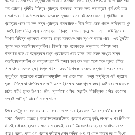
শ্রমের বিনিময়ে তৈরি বহুমূল্য এই গবেষণা কর্মগুলি বিজ্ঞান বইয়ের পাতাকে প্রতিনিয়ত ভারী
করে তোলে। পৃথিবীর বিভিন্ন প্রান্তের গবেষকরা অনেক সময় অজান্তেই পূর্বে তৈরি হয়ে
যাওয়া গবেষণা কর্মে শ্রম দিয়ে অত্যন্ত মূল্যবান সময় নষ্ট করে ফেলেন। পৃথিবীর এক
প্রান্তের গবেষণার ফল অন্য প্রান্তের গবেষণাকে এগিয়ে নিয়ে যেতে পারলে আবিষ্কারে খুব
দ্রুতই বিপ্লব নিয়ে আসা সম্ভব হয়। কিন্তু এর জন্য প্রয়োজন এমন একটি টুলের যা
বিশ্বের বিভিন্ন প্রান্তের গবেষণার মধ্যে আন্তঃসংযোগ স্থাপন করতে পারে। এই টুলটিই
প্রদান করে বায়োইনফরম্যাটিক্স। বিজ্ঞানী আর গবেষকদের অক্লান্ত পরিশ্রম আর
গবেষণার ফলে যে বহুমূল্যবান তথ্য প্রতিনিয়ত তৈরি হচ্ছে সেই সকল তথ্যের মধ্যে
বায়োইনফরম্যাটিক্স যে আন্তঃসংযোগটি প্রদান করে তার ফলে গবেষণাকে দ্রুত এগিয়ে
নিয়ে যাওয়া সম্ভব হয়। বিপুল পরিমাণ তথ্য বিশ্লেষণের জন্য অনুপ্রাণ বিজ্ঞানে তথ্য
প্রযুক্তির প্রয়োগকে বায়োইনফরম্যাটিক্স বলা যেতে পারে। তথ্য প্রযুক্তির এই প্রয়োগ
মূলত বিভিন্ন বায়োলজিক্যাল ডাটা এনালাইসিসকে অন্তর্ভুক্ত করে। এই বায়োলজিক্যাল
ডাটার পরিধি মূলত ডিএনএ, জীন, অ্যামিনো এসিড, প্রোটিন, নিউক্লিক এসিড এগুলোর
মধ্যেই মোটামুটি ভাবে সীমাবদ্ধ থাকে।
উপরে যতটুকু বলা হল আমার মনে হয় না তাতে বায়োইনফরম্যাটিক্সের প্রাথমিক ধারণা
যথেষ্ট পরিষ্কার হয়েছে। বায়োইনফরম্যাটিক্সের প্রয়োগ যেহেতু কৃষি, মাৎস্য ও পশু চিকিৎসা
খাতেই সর্বাধিক, সুতরাং এগুলোর মাধ্যমেই বিষয়টি উদাহরণের সাহায্যে বোঝানো যেতে
পারে। ধরুন, কোন এক প্রকার ভাইরাস কোন কৃষিজ পণ্য, বা কোন মাছের মধ্যে কিংবা