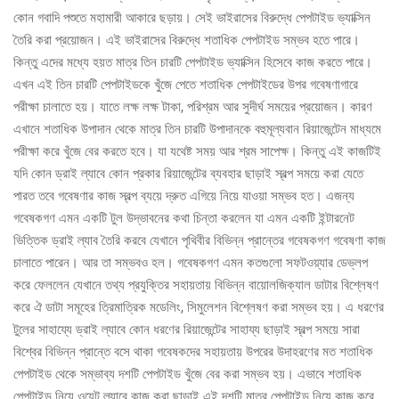
কোন গবাদি পশুতে মহামারী আকারে ছড়ায়। সেই ভাইরাসের বিরুদ্ধে পেপটাইড ভ্যাক্সিন
তৈরি করা প্রয়োজন। এই ভাইরাসের বিরুদ্ধে শতাধিক পেপটাইড সম্ভব হতে পারে।
কিন্তু এদের মধ্যে হয়ত মাত্র তিন চারটি পেপটাইড ভ্যাক্সিন হিসেবে কাজ করতে পারে।
এখন এই তিন চারটি পেপটাইডকে খুঁজে পেতে শতাধিক পেপটাইডের উপর গবেষণাগারে
পরীক্ষা চালাতে হয়। যাতে লক্ষ লক্ষ টাকা, পরিশ্রম আর সুদীর্ঘ সময়ের প্রয়োজন। কারণ
এখানে শতাধিক উপাদান থেকে মাত্র তিন চারটি উপাদানকে বহুমূল্যবান রিয়াজেন্টেন মাধ্যমে
পরীক্ষা করে খুঁজে বের করতে হবে। যা যথেষ্ট সময় আর শ্রম সাপেক্ষ। কিন্তু এই কাজটিই
যদি কোন ড্রাই ল্যাবে কোন প্রকার রিয়াজেন্টের ব্যবহার ছাড়াই স্বল্প সময়ে করা যেতে
পারত তবে গবেষণার কাজ স্বল্প ব্যয়ে দ্রুত এগিয়ে নিয়ে যাওয়া সম্ভব হত। এজন্য
গবেষকগণ এমন একটি টুল উদ্ভাবনের কথা চিন্তা করলেন যা এমন একটি ইন্টারনেট
ভিত্তিক ড্রাই ল্যাব তৈরি করবে যেখানে পৃথিবীর বিভিন্ন প্রান্তের গবেষকগণ গবেষণা কাজ
চালাতে পারেন। আর তা সম্ভবও হল। গবেষকগণ এমন কতগুলো সফটওয়্যার ডেভ্লপ
করে ফেললেন যেখানে তথ্য প্রযুক্তির সহায়তায় বিভিন্ন বায়োলজিক্যাল ডাটার বিশ্লেষণ
করে ঐ ডাটা সমূহের ত্রিমাত্রিক মডেলিং, সিমুলেশন বিশ্লেষণ করা সম্ভব হয়। এ ধরণের
টুলের সাহায্যে ড্রাই ল্যাবে কোন ধরণের রিয়াজেন্টের সাহায্য ছাড়াই স্বল্প সময়ে সারা
বিশ্বের বিভিন্ন প্রান্তে বসে থাকা গবেষকদের সহায়তায় উপরের উদাহরণের মত শতাধিক
পেপটাইড থেকে সম্ভাব্য দশটি পেপটাইড খুঁজে বের করা সম্ভব হয়। এভাবে শতাধিক
পেপটাইড নিয়ে ওয়েট ল্যাবে কাজ করা ছাড়াই এই দশটি মাত্র পেপটাইড নিয়ে কাজ করে