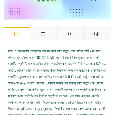
যারা R প্রোগ্রামিং ল্যাঙ্গুয়েজ ব্যবহার করে ডাটা সাইন্স এবং মেশিন লার্নিং-এর কাজ
শিখতে চান তাঁদের জন্য NBICT LAB-এর এই কোর্সটি নিঃসন্দেহে অনন্য। এই
কোর্সটির প্রতিটি পাঠ অনলাইন লাইভ ওয়ার্কশপের রেকোর্ডেড ভিডিও লেকচার ভিত্তিক,
সুতরাং, কোর্সটি থেকে আপনি একদম বাস্তবভিত্তিক জ্ঞান লাভ করবেন। ধারাবাহিক এই
কোর্সটি অনুসরণ করে ধাপে ধাপে এগিয়ে গেলে আপনি R দিয়ে ডাটা সাইন্স এবং মেশিন
লার্নিং-এর A-Z শিখতে পারবেন। কোর্সটি আমরা শুরু করেছি ডাটা সাইন্স এবং মেশিন
লার্নিং-এর একদম প্রাথমিক স্তর থেকে। কোর্সটি শুরু করার পর আপনি ধারাবাহিকভাবে
সংযুক্ত হওয়া প্রতিটি পাঠ নিয়মিত অনুশীলন করবেন। এক সময় দেখবেন, আপনি
আপনার নিজস্ব সেক্টরের ডাটা বিশ্লেষণের সক্ষমতায় পৌঁছে গিয়েছেন। ডাটা সাইন্স
শিখতে আগ্রহী যেকোনো ব্যাকগ্রাউন্ডের শিক্ষার্থীর কথা মাথায় রেখে আমরা এই কোর্সটি