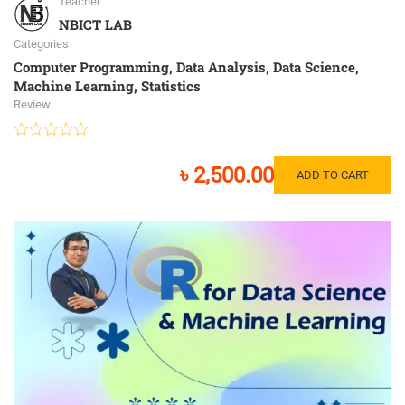
Teacher
NBICT LAB
Categories
Computer Programming
,
Data Analysis
,
Data Science
,
Machine Learning
,
Statistics
Review
৳ 2,500.00
ADD TO CART