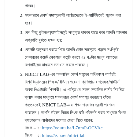
পারেন।
সফলভাবে কোর্স সমাপ্তকারী লার্নারদেরকে ই-সার্টিফিকেট প্রদান করা
হবে।
বেশ কিছু কুইজ/অ্যাসাইনমেন্ট সংযুক্ত থাকবে যাতে করে আপনি আপনার
অগ্রগতি বুঝতে সক্ষম হন;
কোর্সটি অনুসরণ করতে গিয়ে আপনি কোন সমস্যায় পড়লে সংশ্লিষ্ট
লেকচারের কমেন্ট সেকশনে কমেন্ট করলে ২৪ ঘণ্টার মধ্যে আমাদের
রিপ্লাইয়ের মাধ্যমে সমাধান করতে পারবেন।
NBICT LAB-এর অনলাইন কোর্স সমূহের অধিকাংশ লার্নারই
বিশ্ববিদ্যালয়ের শিক্ষক/বিভিন্ন গবেষণা প্রতিষ্ঠানের গবেষক/মাস্টার্স
অথবা পিএইচডি শিক্ষার্থী। এ পর্যন্ত যে সকল সম্মানিত লার্নার নিয়মিত
ক্লাস করার মাধ্যমে সফলভাবে কোর্স সমাপ্ত করেছেন তাঁদের
প্রত্যেকেই NBICT LAB-এর শিখন পদ্ধতির ভূয়সী প্রশংসা
করেছেন। আপনি চাইলে নিচের লিংক দুটি পরিদর্শন করার মাধ্যমে বিগত
ব্যাচগুলোর লার্নারদের মতামত জেনে নিতে পারেন:
লিংক – ১:
https://youtu.be/L7nmP-OCVAc
লিংক – ২:
https://g.page/nbict-lab